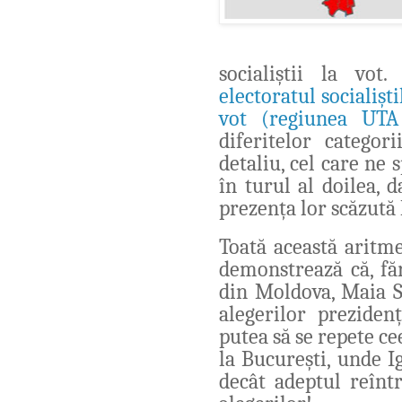
socialiștii
la vot
electoratul socialiști
vot (regiunea UTA
diferitelor categor
detaliu, cel care ne
în turul al doilea, d
prezența lor scăzută 
Toată această aritme
demonstrează că, fă
din Moldova, Maia S
alegerilor prezidenț
putea să se repete c
la București, unde 
decât adeptul reînt