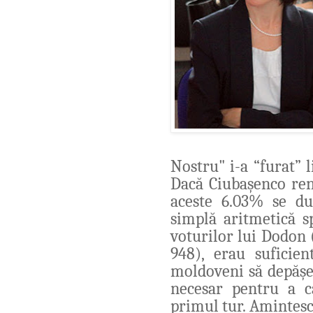
Nostru" i-a
“
furat” l
Dacă Ciubașenco renu
aceste
6.03% se duc
simplă aritmetică 
voturilor lui Dodon 
948), erau suficien
moldoveni să depășe
necesar pentru a câ
primul tur. Amintesc 