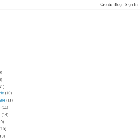
6)
6)
31)
rie
(10)
arie
(11)
e
(11)
ie
(14)
10)
(10)
13)