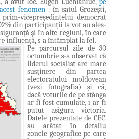
u, a avut loc. Eugen Luchianiuc,
pe
ă acest fenomen
:
în satul Grozești,
 prim-vicepreședintelui democrat
02% din participanții la vot au ales-
iguranță și în alte regiuni, în care
 influență, s-a întâmplat la fel.
Pe parcursul zile de 30
octombrie s-a observat că
liderul socialist are mare
susținere din partea
electoratului moldovean
(vezi fotografia
)
și că,
dacă voturile de pe stânga
ar fi fost cumulate, i-ar fi
putut asigura victoria.
Datele prezentate de CEC
au arătat în detaliu
zonele geografice pe care