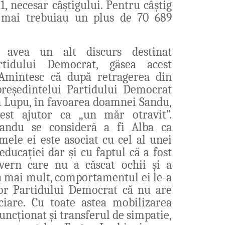
1, necesar câștigului. Pentru câștig
 mai trebuiau
un plus d
e 70 689
avea un alt discurs destinat
artidului Democrat, găsea acest
Amintesc că după retragerea din
președintelui Partidului Democrat
 Lupu, în favoarea doamnei Sandu,
est ajutor ca „un măr otravit”.
andu se consideră a fi Alba ca
mele ei este asociat cu cel al unei
ducației dar și cu faptul că a fost
ern care nu a căscat ochii și a
a mai mult, comportamentul ei le-a
lor Partidului Democrat că nu are
iare. Cu toate astea mobilizarea
uncționat și transferul de simpatie,