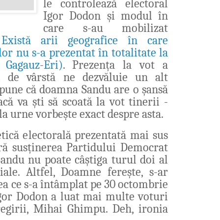
le controlează electoral
Igor Dodon și modul în
care s-au mobilizat
.
Există arii geografice în care
lor nu s-a prezentat în totalitate la
 Gagauz-Eri)
. Prezența la vot a
ii de vârstă ne dezvăluie un alt
 spune că doamna Sandu are o șansă
acă va ști să scoată la vot tinerii -
la urne vorbește exact despre asta.
tică electorală prezentată mai sus
ră susținerea Partidului Democrat
andu nu poate câștiga turul doi al
iale. Altfel, Doamne ferește, s-ar
eea ce s-a întâmplat pe 30 octombrie
Igor Dodon a
luat mai multe voturi
regirii, Mihai Ghimpu. Deh, ironia