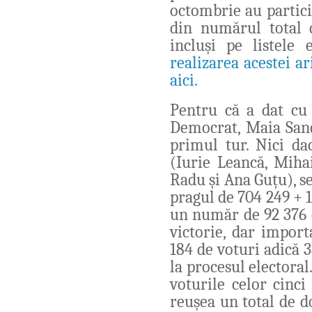
octombrie au partici
din numărul total 
incluși pe listele 
realizarea acestei ar
aici.
Pentru că a dat cu 
Democrat, Maia Sand
primul tur. Nici dac
(Iurie Leancă, Mihai
Radu și Ana Guțu), s
pragul de 704 249 + 1.
un număr de 92 376 d
victorie, dar impor
184 de voturi adică 
la procesul electora
voturile celor cinc
reușea un total de d