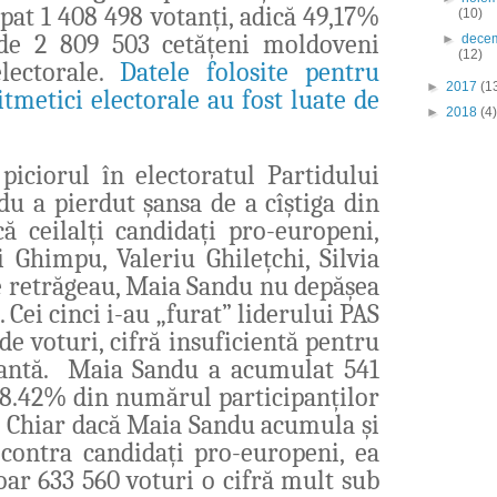
pat 1 408 498 votanți,
adică 49,17%
(10)
de 2 809 503 cetățeni moldoveni
►
dece
(12)
electorale.
Datele folosite pentru
►
2017
(1
itmetici electorale au fost luate de
►
2018
(4)
piciorul în electoratul Partidului
u a pierdut șansa de a cîștiga din
ă ceilalți candidați pro-europeni,
 Ghimpu, Valeriu Ghilețchi, Silvia
e retrăgeau, Maia Sandu nu depășea
 Cei cinci i-au „furat” liderului PAS
e voturi, cifră insuficientă pentru
tantă.
Maia Sandu a acumulat 541
38.42% din numărul participanților
l. Chiar dacă Maia Sandu acumula
și
i contra candidați pro-europeni,
ea
oar 633 560 voturi
o cifră mult sub