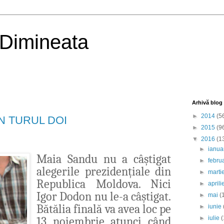
 Dimineata
Arhivă blog
►
2014
(5
ÎN TURUL DOI
►
2015
(9
▼
2016
(1
►
ianua
Maia Sandu nu a câștigat
►
febru
alegerile prezidențiale din
►
marti
Republica Moldova. Nici
►
april
Igor Dodon nu le-a câștigat.
►
mai
(
Bătălia finală va avea loc pe
►
iunie
13 noiembrie atunci când
►
iulie
(