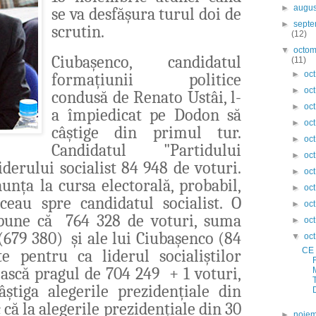
►
augu
se va desfășura turul doi de
►
septe
scrutin.
(12)
▼
octom
Ciubașenco, candidatul
(11)
►
oct
formațiunii politice
►
oct
condusă de Renato Ustâi, l-
►
oct
a împiedicat pe Dodon să
►
oct
câștige din primul tur.
►
oct
C
andidatul "Partidului
►
oct
iderului socialist 84 948 de voturi.
►
oct
nța la cursa electorală, probabil,
►
oct
eau spre candidatul socialist
. O
►
oct
spune că
764 328 de voturi, suma
►
oct
(
679 380)
și ale lui Ciubașenco (84
▼
oct
CE
te pentru ca liderul socialiștilor
ască pragul de 704 249
+ 1 voturi,
știga alegerile prezidențiale din
că la alegerile prezidențiale din 30
►
noiem