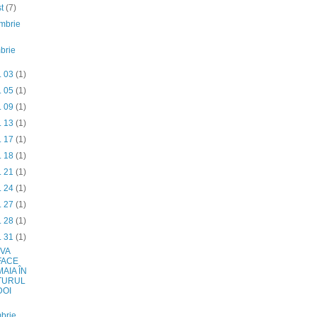
st
(7)
mbrie
brie
. 03
(1)
. 05
(1)
. 09
(1)
. 13
(1)
. 17
(1)
. 18
(1)
. 21
(1)
. 24
(1)
. 27
(1)
. 28
(1)
. 31
(1)
 VA
FACE
MAIA ÎN
TURUL
DOI
brie