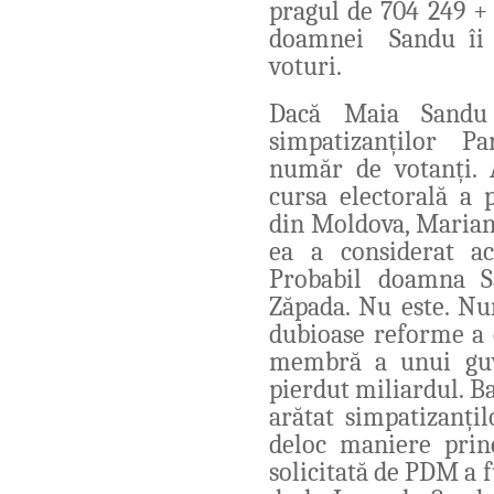
pragul de 704 249 + 
doamn
ei
Sandu îi
voturi.
Dacă
Maia Sandu 
simpatizanților P
număr de votanți. 
cursa electorală a 
din Moldova, Marian
ea a considerat ac
Probabil doamna S
Zăpada.
Nu este. N
u
dubioase reforme a e
membră a unui guv
pierdut miliardul. B
arătat simpatizanți
deloc maniere princ
solicitată de PDM a f